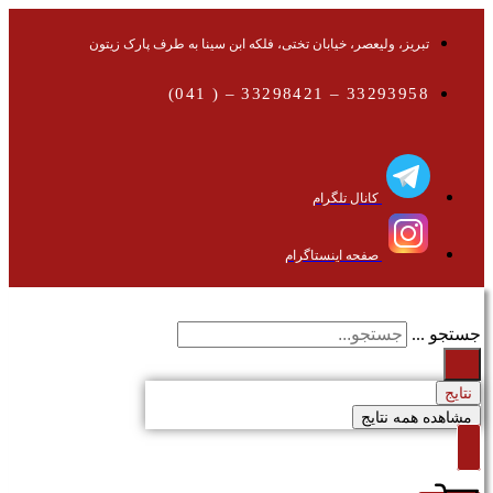
تبریز، ولیعصر، خیابان تختی، فلکه ابن سینا به طرف پارک زیتون
33293958 – 33298421 – ( 041)
کانال تلگرام
صفحه اینستاگرام
جستجو ...
نتایج
مشاهده همه نتایج