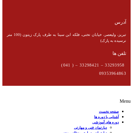
آدرس
تبریز، ولیعصر، خیابان تختی، فلکه ابن سینا به طرف پارک زیتون (100 متر
نرسیده به پارک)
تلفن ها
33293958 – 33298421 – ( 041)
09353964863
Menu
صفحه نخست
آشنایی با دوره ها
دوره های آموزشی
دپارتمان فنی و مهارتی