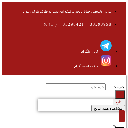
تبریز، ولیعصر، خیابان تختی، فلکه ابن سینا به طرف پارک زیتون
33293958 – 33298421 – ( 041)
کانال تلگرام
صفحه اینستاگرام
جستجو ...
نتایج
مشاهده همه نتایج