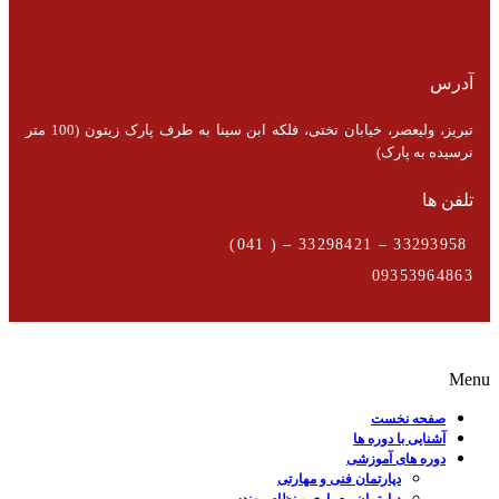
آدرس
تبریز، ولیعصر، خیابان تختی، فلکه ابن سینا به طرف پارک زیتون (100 متر
نرسیده به پارک)
تلفن ها
33293958 – 33298421 – ( 041)
09353964863
Menu
صفحه نخست
آشنایی با دوره ها
دوره های آموزشی
دپارتمان فنی و مهارتی