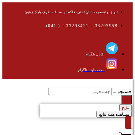
تبریز، ولیعصر، خیابان تختی، فلکه ابن سینا به طرف پارک زیتون
33293958 – 33298421 – ( 041)
کانال تلگرام
صفحه اینستاگرام
جستجو ...
نتایج
مشاهده همه نتایج