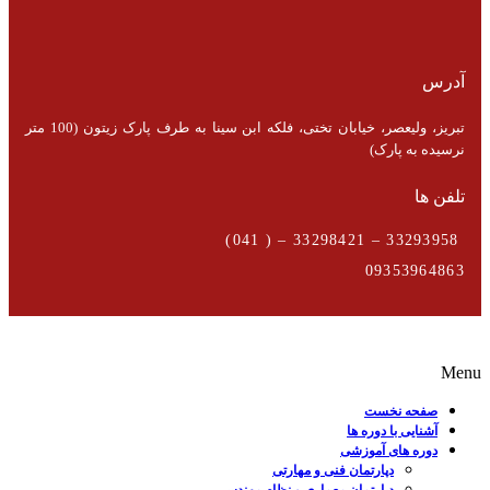
آدرس
تبریز، ولیعصر، خیابان تختی، فلکه ابن سینا به طرف پارک زیتون (100 متر
نرسیده به پارک)
تلفن ها
33293958 – 33298421 – ( 041)
09353964863
Menu
صفحه نخست
آشنایی با دوره ها
دوره های آموزشی
دپارتمان فنی و مهارتی