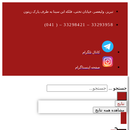
تبریز، ولیعصر، خیابان تختی، فلکه ابن سینا به طرف پارک زیتون
33293958 – 33298421 – ( 041)
کانال تلگرام
صفحه اینستاگرام
جستجو ...
نتایج
مشاهده همه نتایج