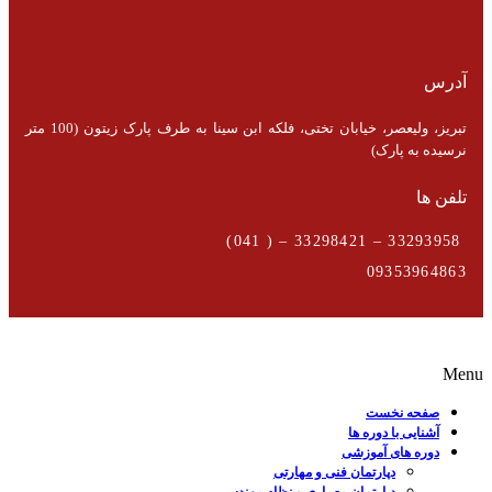
آدرس
تبریز، ولیعصر، خیابان تختی، فلکه ابن سینا به طرف پارک زیتون (100 متر
نرسیده به پارک)
تلفن ها
33293958 – 33298421 – ( 041)
09353964863
Menu
صفحه نخست
آشنایی با دوره ها
دوره های آموزشی
دپارتمان فنی و مهارتی