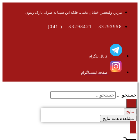
تبریز، ولیعصر، خیابان تختی، فلکه ابن سینا به طرف پارک زیتون
33293958 – 33298421 – ( 041)
کانال تلگرام
صفحه اینستاگرام
جستجو ...
نتایج
مشاهده همه نتایج