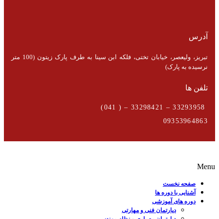
آدرس
تبریز، ولیعصر، خیابان تختی، فلکه ابن سینا به طرف پارک زیتون (100 متر
نرسیده به پارک)
تلفن ها
33293958 – 33298421 – ( 041)
09353964863
Menu
صفحه نخست
آشنایی با دوره ها
دوره های آموزشی
دپارتمان فنی و مهارتی