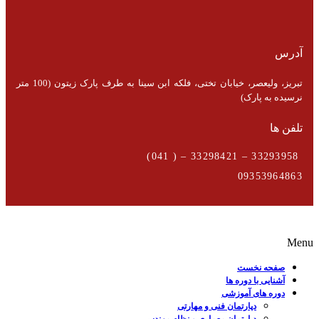
آدرس
تبریز، ولیعصر، خیابان تختی، فلکه ابن سینا به طرف پارک زیتون (100 متر
نرسیده به پارک)
تلفن ها
33293958 – 33298421 – ( 041)
09353964863
Menu
صفحه نخست
آشنایی با دوره ها
دوره های آموزشی
دپارتمان فنی و مهارتی