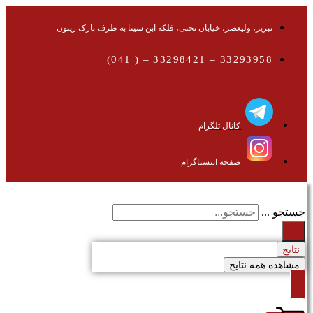
تبریز، ولیعصر، خیابان تختی، فلکه ابن سینا به طرف پارک زیتون
33293958 – 33298421 – ( 041)
کانال تلگرام
صفحه اینستاگرام
جستجو ...
نتایج
مشاهده همه نتایج