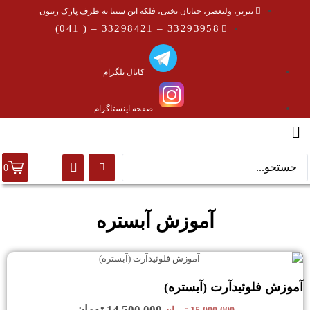
تبریز، ولیعصر، خیابان تختی، فلکه ابن سینا به طرف پارک زیتون
33293958 – 33298421 – ( 041)
کانال تلگرام
صفحه اینستاگرام
0
آموزش آبستره
آموزش فلوئیدآرت (آبستره)
14,500,000
تومان