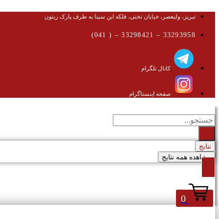
تبریز، ولیعصر، خیابان تختی، فلکه ابن سینا به طرف پارک زیتون
33293958 – 33298421 – ( 041)
کانال تلگرام
صفحه اینستاگرام
جستجو
...
نتایج
مشاهده همه نتایج
0