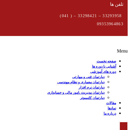
تلفن ها
33293958 – 33298421 – ( 041)
09353964863
Menu
صفحه نخست
آشنایی با دوره ها
دوره های آموزشی
دپارتمان فنی و مهارتی
دپارتمان معماری و نظام مهندسی
دپارتمان نرم افزار
دپارتمان مدیریت ،امور مالی و حسابداری
دپارتمان کامپیوتر
مقالات
نمادها
درباره ما