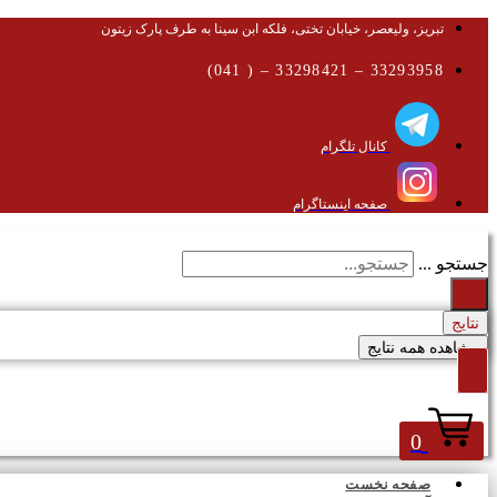
تبریز، ولیعصر، خیابان تختی، فلکه ابن سینا به طرف پارک زیتون
33293958 – 33298421 – ( 041)
کانال تلگرام
صفحه اینستاگرام
جستجو ...
نتایج
مشاهده همه نتایج
0
صفحه نخست