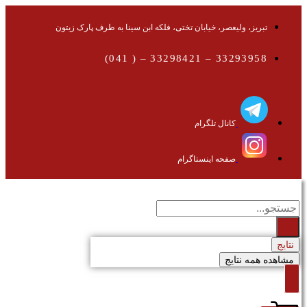
تبریز، ولیعصر، خیابان تختی، فلکه ابن سینا به طرف پارک زیتون
33293958 – 33298421 – ( 041)
کانال تلگرام
صفحه اینستاگرام
جستجو
...
نتایج
مشاهده همه نتایج