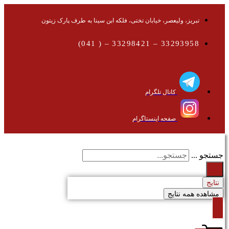
تبریز، ولیعصر، خیابان تختی، فلکه ابن سینا به طرف پارک زیتون
33293958 – 33298421 – ( 041)
کانال تلگرام
صفحه اینستاگرام
جستجو ...
نتایج
مشاهده همه نتایج