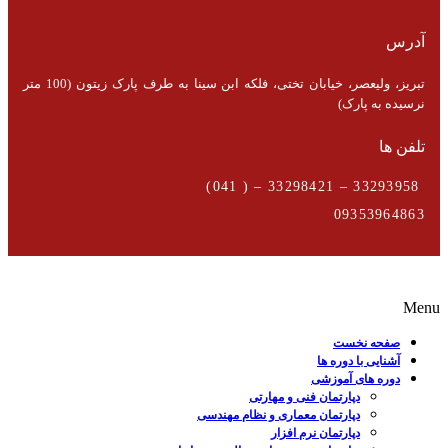
آدرس
تبریز، ولیعصر، خیابان تختی، فلکه ابن سینا به طرف پارک زیتون (100 متر
نرسیده به پارک)
تلفن ها
33293958 – 33298421 – ( 041)
09353964863
Menu
صفحه نخست
آشنایی با دوره ها
دوره های آموزشی
دپارتمان فنی و مهارتی
دپارتمان معماری و نظام مهندسی
دپارتمان نرم افزار