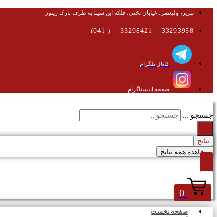
تبریز، ولیعصر، خیابان تختی، فلکه ابن سینا به طرف پارک زیتون
33293958 – 33298421 – ( 041)
کانال تلگرام
صفحه اینستاگرام
جستجو ...
نتایج
مشاهده همه نتایج
0
صفحه نخست