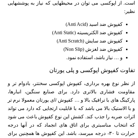
است. از اپوکسی می توان در محیطهایی که نیاز به پوششهایی
نظیر:
کفپوش ضد اسید (Anti Acid)
کفپوش ضد الکتریسیته (Anti Static)
کفپوش ضد سایش (Anti Scratch)
کفپوش ضد لغزش (Non Slip)
و … نیاز باشد، استفاده نمود.
تفاوت کفپوش اپوکسی و پلی یورتان
از نظر نوع بهره برداری، کفپوش اپوکسی سختتر، بادوام تر و
مقاومت فشاری بالاتری دارد. برای صنایع سنگین، انبارها،
پارکینگ های با ترافیک بالا و … کفپوش /ای یورتان معمولا نرم تر
و با الاستیک بالا می باشد که با قابلیت ارتجایی که دارد می تواند
اثرات ضربه را جذب کند. کشش این نوع کفپوش باعث می شود
که انتخاب مناسبتری برای اتاق های انجماد که در آنها درجه
حرارت تا ۳۰- درجه میرسد، باشد. این کفپوش ها همچنین برای