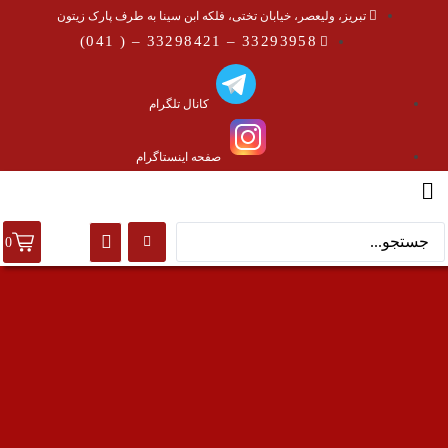
تبریز، ولیعصر، خیابان تختی، فلکه ابن سینا به طرف پارک زیتون
33293958 – 33298421 – ( 041)
کانال تلگرام
صفحه اینستاگرام
0