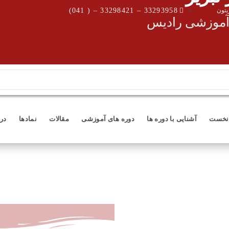
یتون
33293958 – 33298421 – ( 041)
 آموزشی رادیس
نخست
آشنایی با دوره ها
دوره های آموزشی
مقالات
نمادها
درب