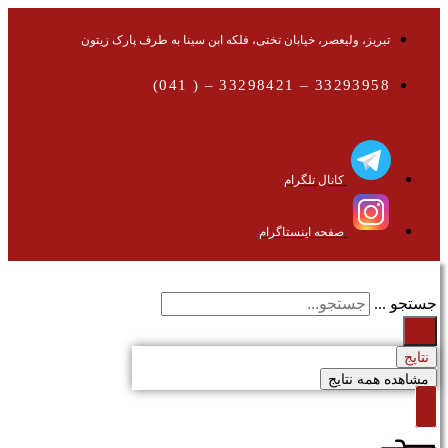
تبریز، ولیعصر، خیابان تختی، فلکه ابن سینا به طرف پارک زیتون
33293958 – 33298421 – ( 041)
کانال تلگرام
صفحه اینستاگرام
جستجو ...
نتایج
مشاهده همه نتایج