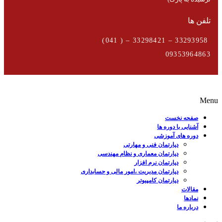
تلفن ها
33293958 – 33298421 – ( 041)
09353964863
Menu
صفحه نخست
آشنایی با دوره ها
دوره های آموزشی
دپارتمان فنی و مهارتی
دپارتمان معماری و نظام مهندسی
دپارتمان نرم افزار
دپارتمان مدیریت ،امور مالی و حسابداری
دپارتمان کامپیوتر
مقالات
نمادها
درباره ما