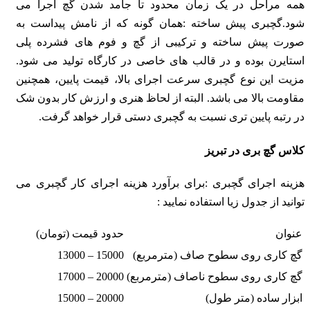
همه مراحل در یک زمان محدود تا جامد شدن گچ اجرا می
شود.
گچبری پیش ساخته :همان گونه که از نامش پیداست به
صورت پیش ساخته و ترکیبی از گچ و فوم های فشرده پلی
استایرن بوده و در قالب های خاصی در کارگاه تولید می شود.
مزیت این نوع گچبری سرعت اجرای بالا، قیمت پایین، همچنین
مقاومت بالا می باشد. البته از لحاظ هنری و ارزش کار بدون شک
در رتبه پایین تری نسبت به گچبری دستی قرار خواهد گرفت.
کلاس گچ بری در تبریز
هزینه اجرای گچبری :
برای برآورد هزینه اجرای کار گچبری می
توانید از جدول زیا استفاده نمایید :
عنوان
حدود قیمت (تومان)
گچ کاری روی سطوح صاف (مترمربع)
15000 – 13000
گچ کاری روی سطوح ناصاف (مترمربع)
20000 – 17000
ابزار ساده (متر طول)
20000 – 15000