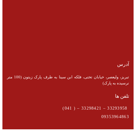
آدرس
تبریز، ولیعصر، خیابان تختی، فلکه ابن سینا به طرف پارک زیتون (100 متر
نرسیده به پارک)
تلفن ها
33293958 – 33298421 – ( 041)
09353964863