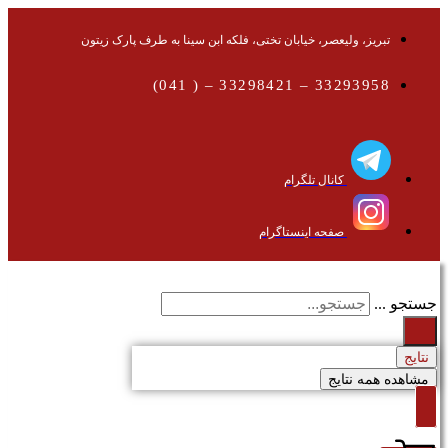
تبریز، ولیعصر، خیابان تختی، فلکه ابن سینا به طرف پارک زیتون
33293958 – 33298421 – ( 041)
کانال تلگرام
صفحه اینستاگرام
جستجو ...
نتایج
مشاهده همه نتایج