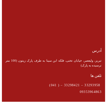
آدرس
تبریز، ولیعصر، خیابان تختی، فلکه ابن سینا به طرف پارک زیتون (100 متر
نرسیده به پارک)
تلفن ها
33293958 – 33298421 – ( 041)
09353964863