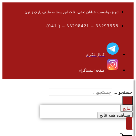
تبریز، ولیعصر، خیابان تختی، فلکه ابن سینا به طرف پارک زیتون
33293958 – 33298421 – ( 041)
کانال تلگرام
صفحه اینستاگرام
جستجو ...
نتایج
مشاهده همه نتایج