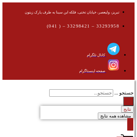
تبریز، ولیعصر، خیابان تختی، فلکه ابن سینا به طرف پارک زیتون
33293958 – 33298421 – ( 041)
کانال تلگرام
صفحه اینستاگرام
جستجو ...
نتایج
مشاهده همه نتایج