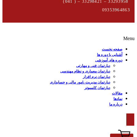
33293958 – 33298421 – ( 041)
09353964863
Menu
صفحه نخست
آشنایی با دوره ها
دوره های آموزشی
دپارتمان فنی و مهارتی
دپارتمان معماری و نظام مهندسی
دپارتمان نرم افزار
دپارتمان مدیریت ،امور مالی و حسابداری
دپارتمان کامپیوتر
مقالات
نمادها
درباره ما