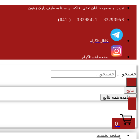
تبریز، ولیعصر، خیابان تختی، فلکه ابن سینا به طرف پارک زیتون
33293958 – 33298421 – ( 041)
کانال تلگرام
صفحه اینستاگرام
جستجو ...
نتایج
مشاهده همه نتایج
0
صفحه نخست