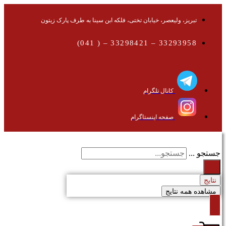
تبریز، ولیعصر، خیابان تختی، فلکه ابن سینا به طرف پارک زیتون
33293958 – 33298421 – ( 041)
کانال تلگرام
صفحه اینستاگرام
جستجو ...
نتایج
مشاهده همه نتایج