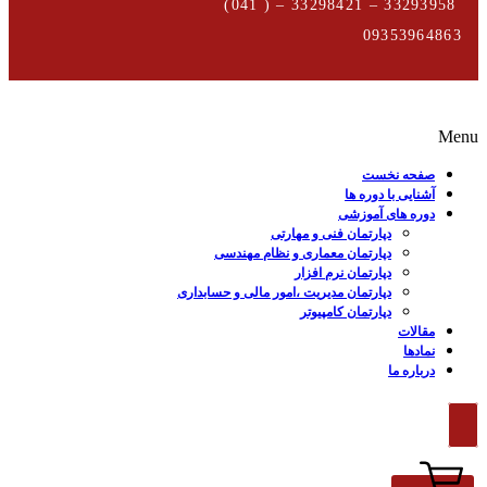
33293958 – 33298421 – ( 041)
09353964863
Menu
صفحه نخست
آشنایی با دوره ها
دوره های آموزشی
دپارتمان فنی و مهارتی
دپارتمان معماری و نظام مهندسی
دپارتمان نرم افزار
دپارتمان مدیریت ،امور مالی و حسابداری
دپارتمان کامپیوتر
مقالات
نمادها
درباره ما