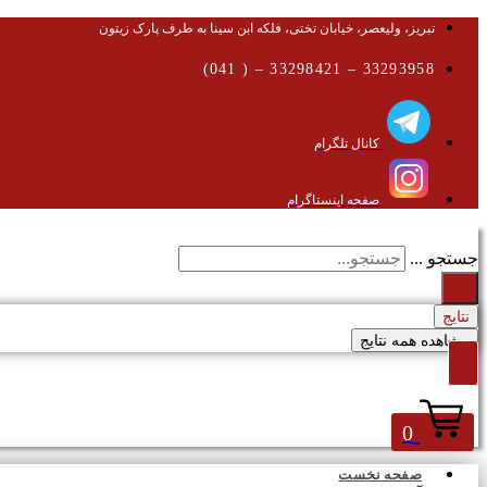
تبریز، ولیعصر، خیابان تختی، فلکه ابن سینا به طرف پارک زیتون
33293958 – 33298421 – ( 041)
کانال تلگرام
صفحه اینستاگرام
جستجو ...
نتایج
مشاهده همه نتایج
0
صفحه نخست