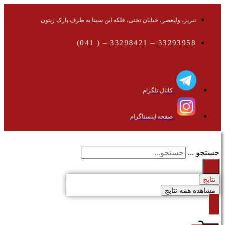
تبریز، ولیعصر، خیابان تختی، فلکه ابن سینا به طرف پارک زیتون
33293958 – 33298421 – ( 041)
کانال تلگرام
صفحه اینستاگرام
جستجو ...
نتایج
مشاهده همه نتایج