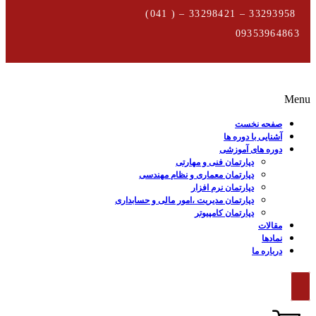
33293958 – 33298421 – ( 041)
09353964863
Menu
صفحه نخست
آشنایی با دوره ها
دوره های آموزشی
دپارتمان فنی و مهارتی
دپارتمان معماری و نظام مهندسی
دپارتمان نرم افزار
دپارتمان مدیریت ،امور مالی و حسابداری
دپارتمان کامپیوتر
مقالات
نمادها
درباره ما