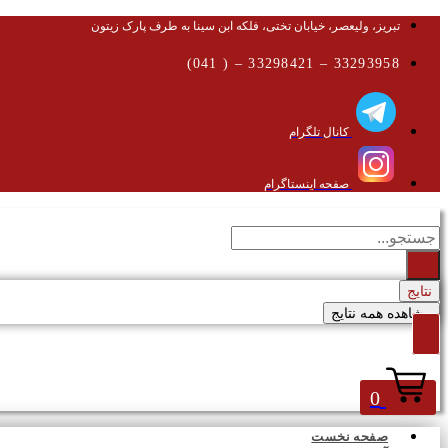
تبریز، ولیعصر، خیابان تختی، فلکه ابن سینا به طرف پارک زیتون
33293958 – 33298421 – ( 041)
کانال تلگرام
صفحه اینستاگرام
جستجو
...
نتایج
مشاهده همه نتایج
0
صفحه نخست