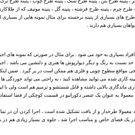
 پتینه طرح بتن ، پتینه طرح سنگ ، پتینه طرح چوب ، پتینه طرح ترک 
ه طرح چرم ، پتینه طرح فرشته ، پتینه گل ، پتینه موتیف که از طلاکار
رح های بسیاری از پتینه برجسته برای مثال نمونه هایی از بسیاری ا
واهان بسیاری هم دارند .
افراد بسیاری به خود می شود . برای مثال در صورتی که نمونه های اجر
حد نسبت به رنگ و دیگر دیوارپوش ها هنری و دلنشین می باشد . اجر
خی مواقع سطوح چوبی و فلزی هم ممکن است در یر گیرد . ضمن اینک
نه کاری شده می توانید مشاهده کنید ، به راحتی می تواند خوردگی ها 
کاری ماندگاری بالایی داشته و قابل شستشو و ترمیم هم است ولی با ای
، معمولا به عنوان یک عنصر دکوراتیو در قسمت کوچکی از فضا استفاد
که معمولا طرحدار و از بافت تشکیل شده است ، اجرا کردن آن در تما
ه در یک فضای خاص و مناسب اجرا شد ، جلوه ی بسیار زیادی هم در ب