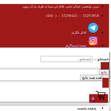
تبریز، ولیعصر، خیابان تختی، فلکه ابن سینا به طرف پارک زیتون
33293958 – 33298421 – ( 041)
کانال تلگرام
صفحه اینستاگرام
جستجو ...
نتایج
مشاهده همه نتایج
0
صفحه نخست