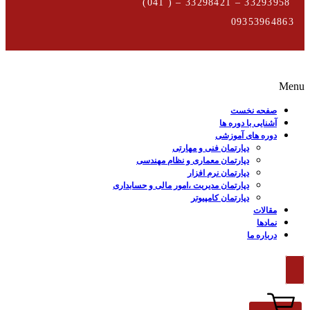
33293958 – 33298421 – ( 041)
09353964863
Menu
صفحه نخست
آشنایی با دوره ها
دوره های آموزشی
دپارتمان فنی و مهارتی
دپارتمان معماری و نظام مهندسی
دپارتمان نرم افزار
دپارتمان مدیریت ،امور مالی و حسابداری
دپارتمان کامپیوتر
مقالات
نمادها
درباره ما