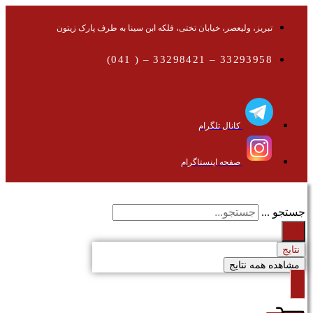
تبریز، ولیعصر، خیابان تختی، فلکه ابن سینا به طرف پارک زیتون
33293958 – 33298421 – ( 041)
کانال تلگرام
صفحه اینستاگرام
جستجو ...
نتایج
مشاهده همه نتایج