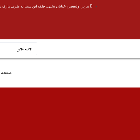
تبریز، ولیعصر، خیابان تختی، فلکه ابن سینا به طرف پارک ز
صفحه 