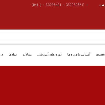
یتون
33293958 – 33298421 – ( 041)
نخست
آشنایی با دوره ها
دوره های آموزشی
مقالات
نمادها
درب