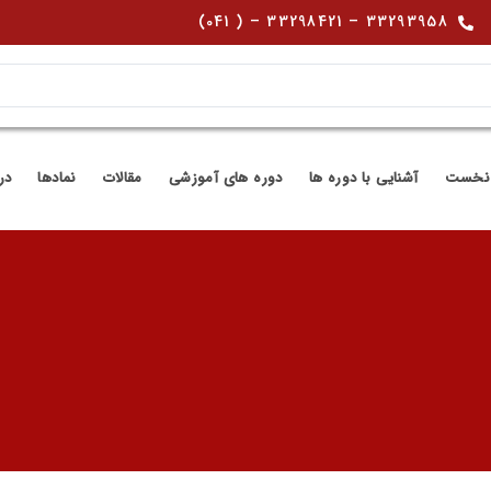
33293958 – 33298421 – ( 041)
نخست
آشنایی با دوره ها
دوره های آموزشی
مقالات
نمادها
در