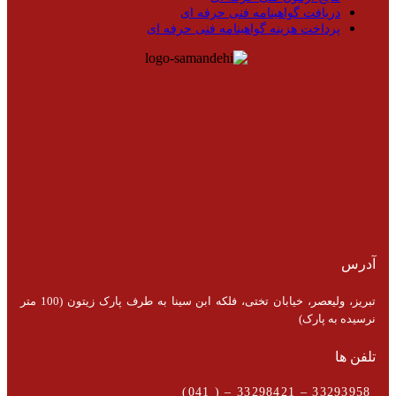
دریافت گواهینامه فنی حرفه ای
پرداخت هزینه گواهینامه فنی حرفه ای
آدرس
تبریز، ولیعصر، خیابان تختی، فلکه ابن سینا به طرف پارک زیتون (100 متر
نرسیده به پارک)
تلفن ها
33293958 – 33298421 – ( 041)