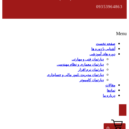
09353964863
Menu
صفحه نخست
آشنایی با دوره ها
دوره های آموزشی
دپارتمان فنی و مهارتی
دپارتمان معماری و نظام مهندسی
دپارتمان نرم افزار
دپارتمان مدیریت ،امور مالی و حسابداری
دپارتمان کامپیوتر
مقالات
نمادها
درباره ما
0