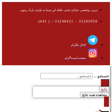
تبریز، ولیعصر، خیابان تختی، فلکه ابن سینا به طرف پارک زیتون
33293958 – 33298421 – ( 041)
کانال تلگرام
صفحه اینستاگرام
جستجو ...
نتایج
مشاهده همه نتایج